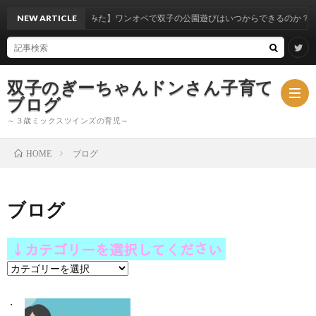
察してみた】ワンオペで双子の公園遊びはいつからできるのか？
NEW ARTICLE
双子のぎーちゃんドンさん子育て
ブログ
～３歳ミックスツインズの育児～
ブログ
HOME
ブ
ブログ
ロ
ミ
グ
ッ
カ
ク
テ
ゴ