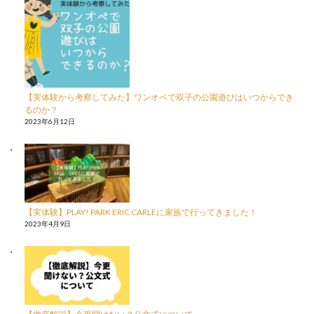
リ
ス
ー
ツ
イ
【実体験から考察してみた】ワンオペで双子の公園遊びはいつからでき
るのか？
ン
2023年6月12日
ズ
の
【実体験】PLAY! PARK ERIC CARLEに家族で行ってきました！
2023年4月9日
育
児