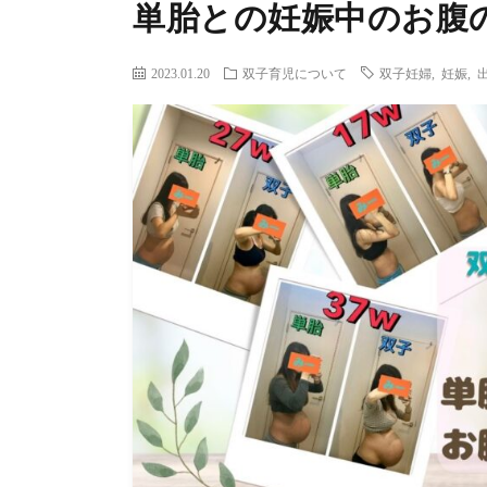
単胎との妊娠中のお腹
2023.01.20
双子育児について
双子妊婦
,
妊娠
,