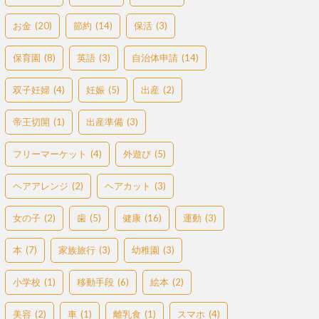
お金
(20)
節約
(14)
保活
(3)
保育園
(8)
英語
(3)
自治体申請
(14)
双子妊婦
(4)
妊娠
(5)
出産
(2)
帝王切開
(1)
出産準備
(3)
フリーマーケット
(4)
外遊び
(5)
ヘアアレンジ
(2)
ヘアカット
(3)
女の子
(2)
歯
(5)
健康
(16)
運動
(3)
本
(7)
家族旅行
(3)
幼稚園
(3)
小学校
(1)
移動手段
(6)
絵本
(2)
美容
(2)
車
(1)
離乳食
(1)
スマホ
(4)