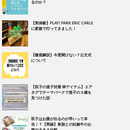
るのか？
【実体験】PLAY! PARK ERIC CARLE
に家族で行ってきました！
【徹底解説】今更聞けない？公文式
について
【双子の迷子対策 神アイテム】エア
タグでテーマパークで迷子の３歳を
見つけた話
双子はお腹が出るのが早いって本
当！？【実録】単胎との妊娠中のお
腹の大きさ比較