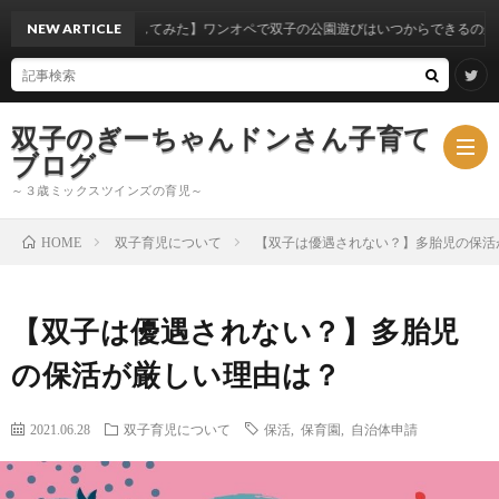
体験から考察してみた】ワンオペで双子の公園遊びはいつからできるのか？
NEW ARTICLE
双子のぎーちゃんドンさん子育て
ブログ
～３歳ミックスツインズの育児～
双子育児について
【双子は優遇されない？】多胎児の保活
HOME
ブ
【双子は優遇されない？】多胎児
ロ
ミ
の保活が厳しい理由は？
グ
ッ
2021.06.28
双子育児について
保活
,
保育園
,
自治体申請
ク