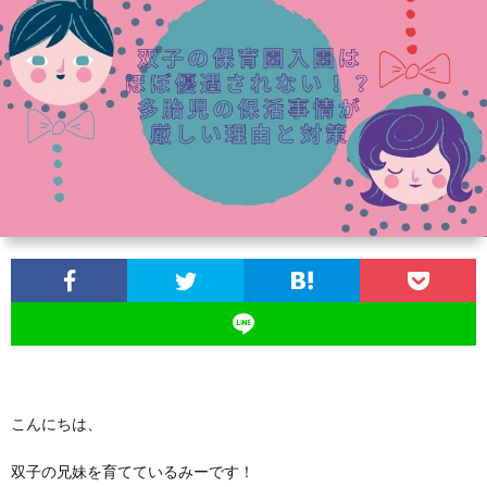
ス
ツ
イ
ン
ズ
の
育
児
こんにちは、
双子の兄妹を育てているみーです！