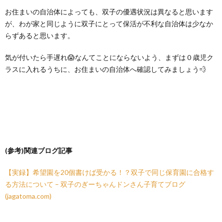
お住まいの自治体によっても、双子の優遇状況は異なると思います
が、わが家と同じように双子にとって保活が不利な自治体は少なか
らずあると思います。
気が付いたら手遅れ😱なんてことにならないよう、まずは０歳児ク
ラスに入れるうちに、お住まいの自治体へ確認してみましょう💨
(参考)関連ブログ記事
【実録】希望園を20個書けば受かる！？双子で同じ保育園に合格す
る方法について – 双子のぎーちゃんドンさん子育てブログ
(jagatoma.com)