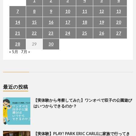
1
2
3
4
5
6
7
8
9
10
11
12
13
14
15
16
17
18
19
20
21
22
23
24
25
26
27
28
29
30
« 5月
7月 »
最近の投稿
【実体験から考察してみた】ワンオペで双子の公園遊び
はいつからできるのか？
【実体験】PLAY! PARK ERIC CARLEに家族で行ってき