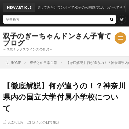
実体験から考察してみた】ワンオペで双子の公園遊びはいつからできるのか？
NEW ARTICLE
双子のぎーちゃんドンさん子育て
ブログ
～３歳ミックスツインズの育児～
双子との日常生活
【徹底解説】何が違うの！？神奈川県内
HOME
ブ
【徹底解説】何が違うの！？神奈川
ロ
ミ
県内の国立大学付属小学校につい
グ
ッ
て
ク
2023.01.09
双子との日常生活