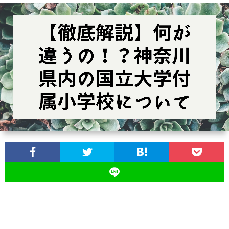
ス
ツ
イ
ン
ズ
の
育
児