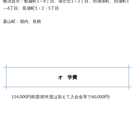
横須賀市：船越町1～8丁目、港が丘1～2丁目、田浦港町、田浦町1
～6丁目、長浦町1・2・5丁目
葉山町：堀内、長柄
オ 学費
114,000円程度(初年度は加えて入会金等で60,000円)