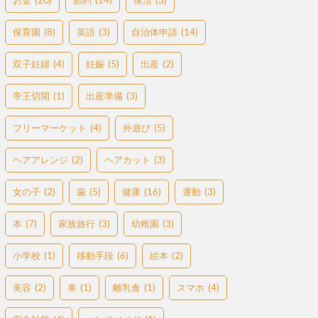
お金
(20)
節約
(14)
保活
(3)
保育園
(8)
英語
(3)
自治体申請
(14)
双子妊婦
(4)
妊娠
(5)
出産
(2)
帝王切開
(1)
出産準備
(3)
フリーマーケット
(4)
外遊び
(5)
ヘアアレンジ
(2)
ヘアカット
(3)
女の子
(2)
歯
(5)
健康
(16)
運動
(3)
本
(7)
家族旅行
(3)
幼稚園
(3)
小学校
(1)
移動手段
(6)
絵本
(2)
美容
(2)
車
(1)
離乳食
(1)
スマホ
(4)