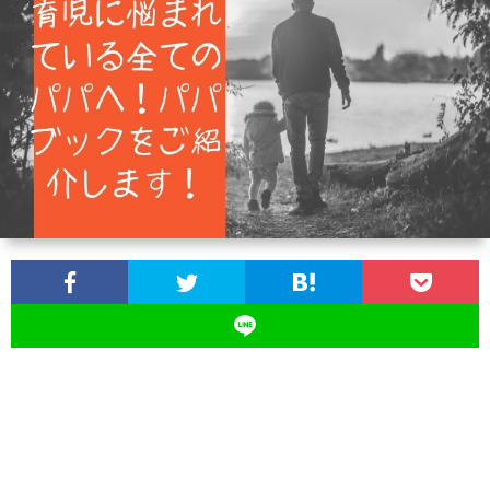
ス
ツ
イ
ン
ズ
の
育
児