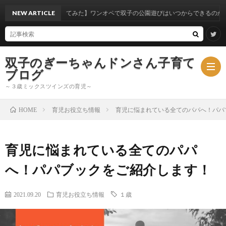
から考察してみた】ワンオペで双子の公園遊びはいつからできるのか？
NEW ARTICLE
双子のぎーちゃんドンさん子育て
ブログ
～３歳ミックスツインズの育児～
育児お役立ち情報
育児に悩まれている全てのパパへ！パパ
HOME
ブ
育児に悩まれている全てのパパ
ロ
ミ
へ！パパブックをご紹介します！
グ
ッ
2021.09.20
育児お役立ち情報
１歳
ク