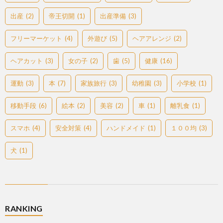
出産
(2)
帝王切開
(1)
出産準備
(3)
フリーマーケット
(4)
外遊び
(5)
ヘアアレンジ
(2)
ヘアカット
(3)
女の子
(2)
歯
(5)
健康
(16)
運動
(3)
本
(7)
家族旅行
(3)
幼稚園
(3)
小学校
(1)
移動手段
(6)
絵本
(2)
美容
(2)
車
(1)
離乳食
(1)
スマホ
(4)
安全対策
(4)
ハンドメイド
(1)
１００均
(3)
犬
(1)
RANKING