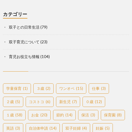
カテゴリー
双子との日常生活
(79)
双子育児について
(23)
育児お役立ち情報
(104)
学童保育
(1)
３歳
(2)
ワンオペ
(15)
仕事
(3)
２歳
(5)
コストコ
(6)
新生児
(7)
０歳
(12)
１歳
(58)
お金
(20)
節約
(14)
保活
(3)
保育園
(8)
英語
(3)
自治体申請
(14)
双子妊婦
(4)
妊娠
(5)