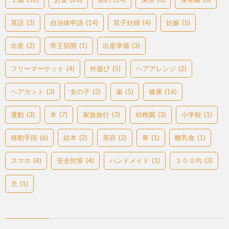
英語
(3)
自治体申請
(14)
双子妊婦
(4)
妊娠
(5)
出産
(2)
帝王切開
(1)
出産準備
(3)
フリーマーケット
(4)
外遊び
(5)
ヘアアレンジ
(2)
ヘアカット
(3)
女の子
(2)
歯
(5)
健康
(16)
運動
(3)
本
(7)
家族旅行
(3)
幼稚園
(3)
小学校
(1)
移動手段
(6)
絵本
(2)
美容
(2)
車
(1)
離乳食
(1)
スマホ
(4)
安全対策
(4)
ハンドメイド
(1)
１００均
(3)
犬
(1)