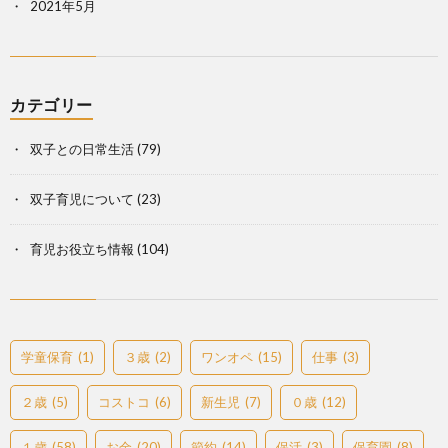
2021年5月
カテゴリー
双子との日常生活
(79)
双子育児について
(23)
育児お役立ち情報
(104)
学童保育
(1)
３歳
(2)
ワンオペ
(15)
仕事
(3)
２歳
(5)
コストコ
(6)
新生児
(7)
０歳
(12)
１歳
(58)
お金
(20)
節約
(14)
保活
(3)
保育園
(8)