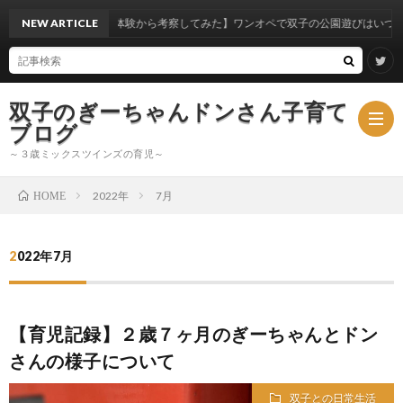
NEW ARTICLE
【実体験から考察してみた】ワンオペで双子の公園遊びはいつからできる
双子のぎーちゃんドンさん子育て
ブログ
～３歳ミックスツインズの育児～
2022年
7月
HOME
ブ
2022年7月
ロ
ミ
グ
ッ
【育児記録】２歳７ヶ月のぎーちゃんとドン
さんの様子について
ク
双子との日常生活