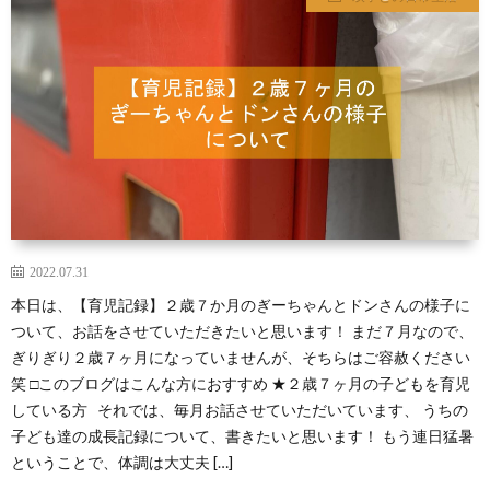
ス
ツ
イ
ン
ズ
2022.07.31
本日は、【育児記録】２歳７か月のぎーちゃんとドンさんの様子に
の
ついて、お話をさせていただきたいと思います！ まだ７月なので、
ぎりぎり２歳７ヶ月になっていませんが、そちらはご容赦ください
育
笑 □このブログはこんな方におすすめ ★２歳７ヶ月の子どもを育児
している方 それでは、毎月お話させていただいています、 うちの
児
子ども達の成長記録について、書きたいと思います！ もう連日猛暑
ということで、体調は大丈夫 […]