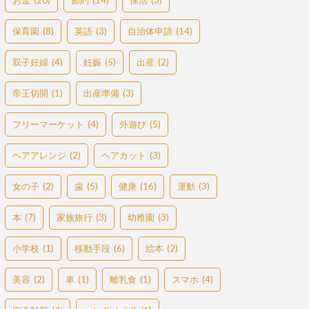
お金
(20)
節約
(14)
保活
(3)
保育園
(8)
英語
(3)
自治体申請
(14)
双子妊婦
(4)
妊娠
(5)
出産
(2)
帝王切開
(1)
出産準備
(3)
フリーマーケット
(4)
外遊び
(5)
ヘアアレンジ
(2)
ヘアカット
(3)
女の子
(2)
歯
(5)
健康
(16)
運動
(3)
本
(7)
家族旅行
(3)
幼稚園
(3)
小学校
(1)
移動手段
(6)
絵本
(2)
美容
(2)
車
(1)
離乳食
(1)
スマホ
(4)