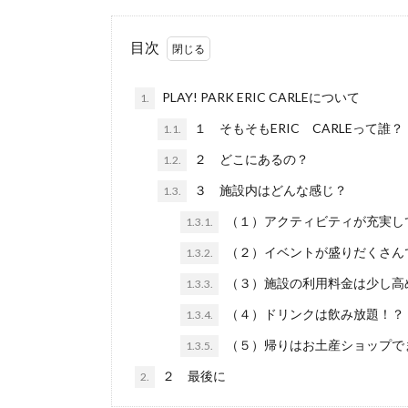
目次
PLAY! PARK ERIC CARLEについて
1.
１ そもそもERIC CARLEって誰？
1.1.
２ どこにあるの？
1.2.
３ 施設内はどんな感じ？
1.3.
（１）アクティビティが充実し
1.3.1.
（２）イベントが盛りだくさん
1.3.2.
（３）施設の利用料金は少し高
1.3.3.
（４）ドリンクは飲み放題！？
1.3.4.
（５）帰りはお土産ショップで
1.3.5.
２ 最後に
2.