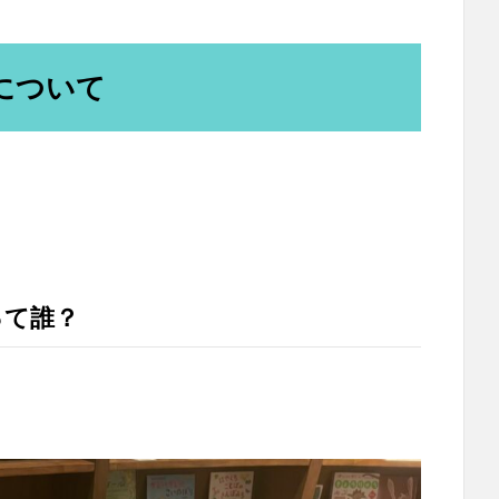
について
って誰？