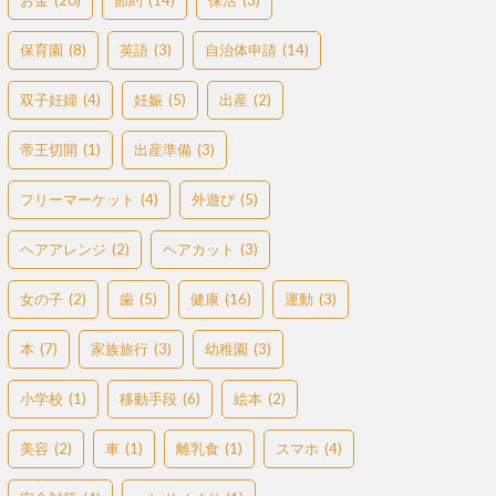
お金
(20)
節約
(14)
保活
(3)
保育園
(8)
英語
(3)
自治体申請
(14)
双子妊婦
(4)
妊娠
(5)
出産
(2)
帝王切開
(1)
出産準備
(3)
フリーマーケット
(4)
外遊び
(5)
ヘアアレンジ
(2)
ヘアカット
(3)
女の子
(2)
歯
(5)
健康
(16)
運動
(3)
本
(7)
家族旅行
(3)
幼稚園
(3)
小学校
(1)
移動手段
(6)
絵本
(2)
美容
(2)
車
(1)
離乳食
(1)
スマホ
(4)