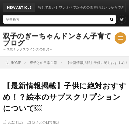
実体験から考察してみた】ワンオペで双子の公園遊びはいつからできるのか？
NEW ARTICLE
双子のぎーちゃんドンさん子育て
ブログ
～３歳ミックスツインズの育児～
双子との日常生活
【最新情報掲載】子供に絶対おすすめ！
HOME
ブ
【最新情報掲載】子供に絶対おすす
ロ
ミ
め！？絵本のサブスクリプション
グ
ッ
について￼
ク
2022.11.29
双子との日常生活