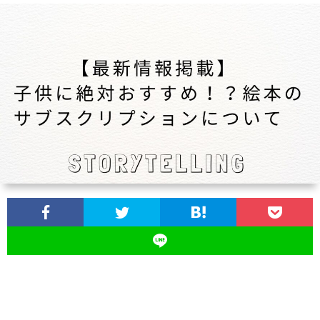
ス
ツ
イ
ン
ズ
の
育
児