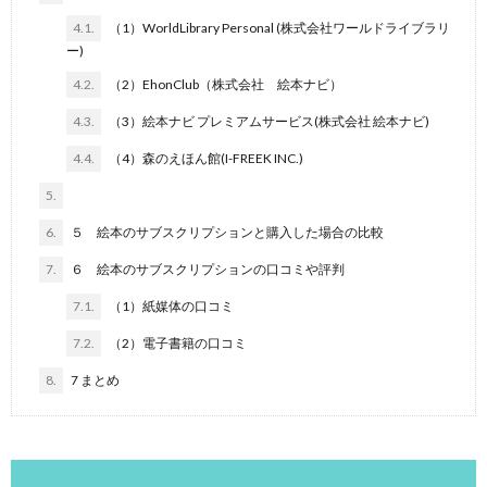
4.1.
（1）WorldLibrary Personal (株式会社ワールドライブラリ
ー)
4.2.
（2）EhonClub（株式会社 絵本ナビ）
4.3.
（3）絵本ナビ プレミアムサービス(株式会社 絵本ナビ)
4.4.
（4）森のえほん館(I-FREEK INC.)
5.
6.
５ 絵本のサブスクリプションと購入した場合の比較
7.
６ 絵本のサブスクリプションの口コミや評判
7.1.
（1）紙媒体の口コミ
7.2.
（2）電子書籍の口コミ
8.
7 まとめ