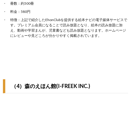
冊数：約500冊
料金：580円
特徴：上記で紹介したEhonClubを提供する絵本ナビの電子媒体サービスで
す。プレミアム会員になることで読み放題となり、絵本の読み放題に加
え、動画や学習まんが、児童書なども読み放題となります。ホームページ
にレビューや見どころが分かりやすく掲載されています。
（4）森のえほん館(I-FREEK INC.)