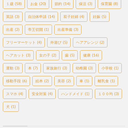
１歳
(58)
お金
(20)
節約
(14)
保活
(3)
保育園
(8)
英語
(3)
自治体申請
(14)
双子妊婦
(4)
妊娠
(5)
出産
(2)
帝王切開
(1)
出産準備
(3)
フリーマーケット
(4)
外遊び
(5)
ヘアアレンジ
(2)
ヘアカット
(3)
女の子
(2)
歯
(5)
健康
(16)
運動
(3)
本
(7)
家族旅行
(3)
幼稚園
(3)
小学校
(1)
移動手段
(6)
絵本
(2)
美容
(2)
車
(1)
離乳食
(1)
スマホ
(4)
安全対策
(4)
ハンドメイド
(1)
１００均
(3)
犬
(1)