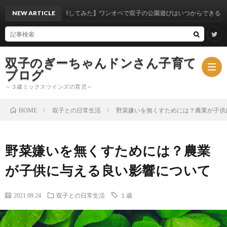
験から考察してみた】ワンオペで双子の公園遊びはいつからできるのか？
NEW ARTICLE
双子のぎーちゃんドンさん子育て
ブログ
～３歳ミックスツインズの育児～
双子との日常生活
野菜嫌いを無くすためには？農業が子供
HOME
ブ
野菜嫌いを無くすためには？農業
ロ
ミ
が子供に与える良い影響について
グ
ッ
2021.09.24
双子との日常生活
１歳
ク