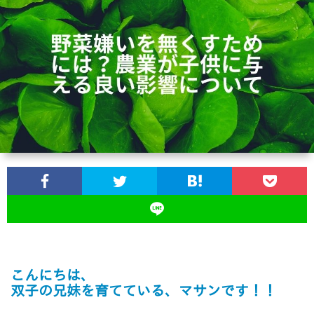
ス
ツ
イ
ン
ズ
の
育
児