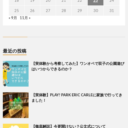
18
19
20
21
22
23
24
25
26
27
28
29
30
31
« 9月
11月 »
最近の投稿
【実体験から考察してみた】ワンオペで双子の公園遊び
はいつからできるのか？
【実体験】PLAY! PARK ERIC CARLEに家族で行ってき
ました！
【徹底解説】今更聞けない？公文式について