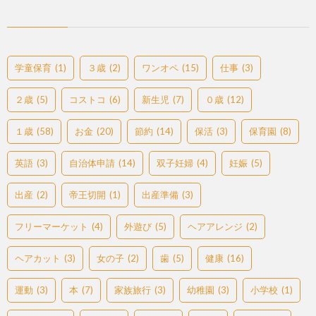
学童保育
(1)
３歳
(2)
ワンオペ
(15)
仕事
(3)
２歳
(5)
コストコ
(6)
新生児
(7)
０歳
(12)
１歳
(58)
お金
(20)
節約
(14)
保活
(3)
保育園
(8)
英語
(3)
自治体申請
(14)
双子妊婦
(4)
妊娠
(5)
出産
(2)
帝王切開
(1)
出産準備
(3)
フリーマーケット
(4)
外遊び
(5)
ヘアアレンジ
(2)
ヘアカット
(3)
女の子
(2)
歯
(5)
健康
(16)
運動
(3)
本
(7)
家族旅行
(3)
幼稚園
(3)
小学校
(1)