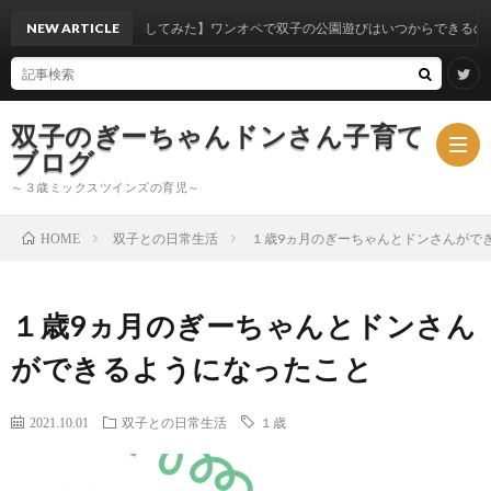
験から考察してみた】ワンオペで双子の公園遊びはいつからできるのか？
NEW ARTICLE
双子のぎーちゃんドンさん子育て
ブログ
～３歳ミックスツインズの育児～
双子との日常生活
１歳9ヵ月のぎーちゃんとドンさんがで
HOME
ブ
１歳9ヵ月のぎーちゃんとドンさん
ロ
ミ
ができるようになったこと
グ
ッ
2021.10.01
双子との日常生活
１歳
ク