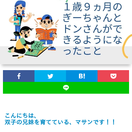
ス
ツ
イ
ン
ズ
の
育
児