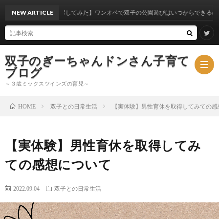
実体験から考察してみた】ワンオペで双子の公園遊びはいつからできるのか？
NEW ARTICLE
双子のぎーちゃんドンさん子育て
ブログ
～３歳ミックスツインズの育児～
双子との日常生活
【実体験】男性育休を取得してみての感
HOME
ブ
【実体験】男性育休を取得してみ
ロ
ミ
ての感想について
グ
ッ
2022.09.04
双子との日常生活
ク