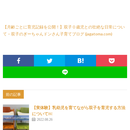
【月齢ごとに育児記録を公開！】双子０歳児との壮絶な日常につい
て – 双子のぎーちゃんドンさん子育てブログ (jagatoma.com)
前の記事
【実体験】乳幼児を育てながら双子を育児する方法
について￼
2022.08.26