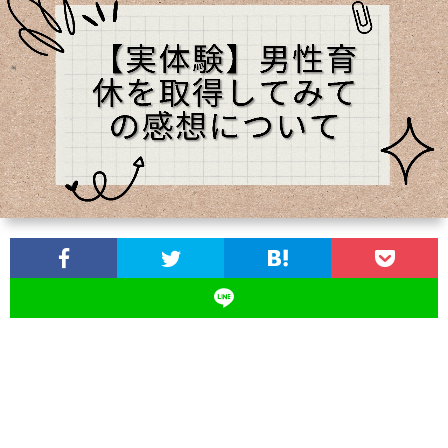
ス
ツ
イ
ン
ズ
の
育
児