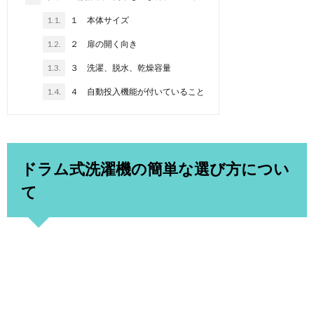
1.1.
１ 本体サイズ
1.2.
２ 扉の開く向き
1.3.
３ 洗濯、脱水、乾燥容量
1.4.
４ 自動投入機能が付いていること
ドラム式洗濯機の簡単な選び方につい
て