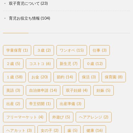
双子育児について
(23)
育児お役立ち情報
(104)
学童保育
(1)
３歳
(2)
ワンオペ
(15)
仕事
(3)
２歳
(5)
コストコ
(6)
新生児
(7)
０歳
(12)
１歳
(58)
お金
(20)
節約
(14)
保活
(3)
保育園
(8)
英語
(3)
自治体申請
(14)
双子妊婦
(4)
妊娠
(5)
出産
(2)
帝王切開
(1)
出産準備
(3)
フリーマーケット
(4)
外遊び
(5)
ヘアアレンジ
(2)
ヘアカット
(3)
女の子
(2)
歯
(5)
健康
(16)