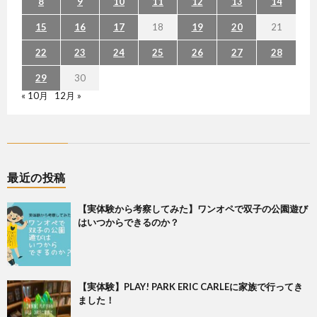
8
9
10
11
12
13
14
15
16
17
18
19
20
21
22
23
24
25
26
27
28
29
30
« 10月
12月 »
最近の投稿
【実体験から考察してみた】ワンオペで双子の公園遊び
はいつからできるのか？
【実体験】PLAY! PARK ERIC CARLEに家族で行ってき
ました！