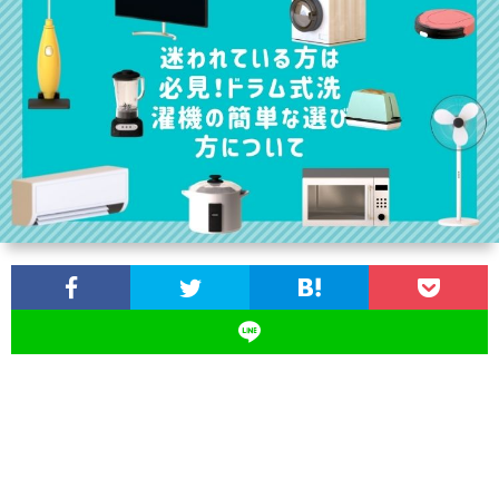
ス
ツ
イ
ン
ズ
の
育
児