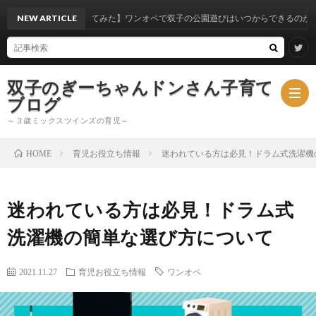
から考察してみた】ワンオペで双子の公園遊びはいつからできるのか？
NEW ARTICLE
双子のぎーちゃんドンさん子育て
ブログ
～３歳ミックスツインズの育児～
育児お役立ち情報
迷われている方は必見！ドラム式洗濯機
HOME
ブ
迷われている方は必見！ドラム式
ロ
ミ
洗濯機の簡単な選び方について
グ
ッ
2021.11.27
育児お役立ち情報
ワンオペ
ク