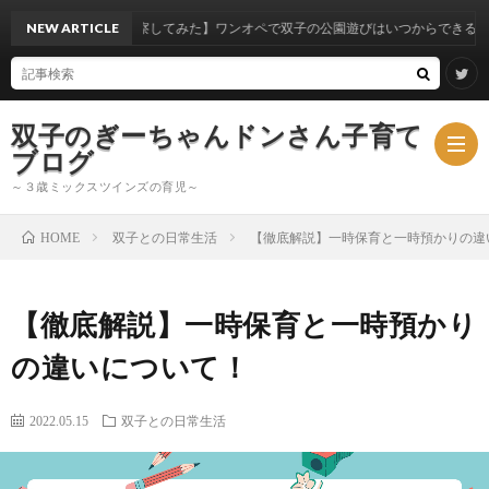
体験から考察してみた】ワンオペで双子の公園遊びはいつからできるのか？
NEW ARTICLE
双子のぎーちゃんドンさん子育て
ブログ
～３歳ミックスツインズの育児～
双子との日常生活
【徹底解説】一時保育と一時預かりの違
HOME
ブ
【徹底解説】一時保育と一時預かり
ロ
ミ
の違いについて！
グ
ッ
2022.05.15
双子との日常生活
ク