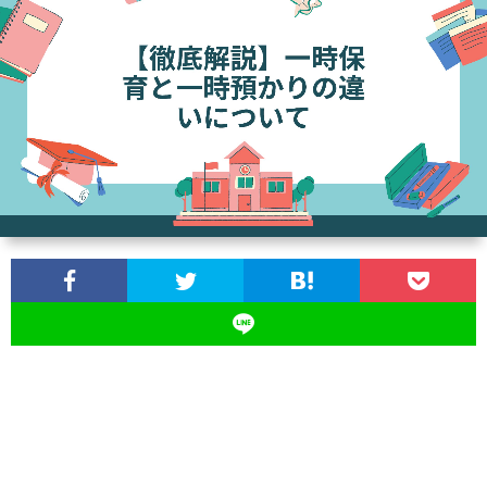
ス
ツ
イ
ン
ズ
の
育
児