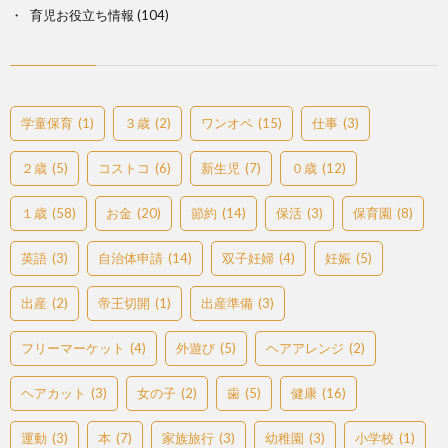
育児お役立ち情報
(104)
学童保育
(1)
３歳
(2)
ワンオペ
(15)
仕事
(3)
２歳
(5)
コストコ
(6)
新生児
(7)
０歳
(12)
１歳
(58)
お金
(20)
節約
(14)
保活
(3)
保育園
(8)
英語
(3)
自治体申請
(14)
双子妊婦
(4)
妊娠
(5)
出産
(2)
帝王切開
(1)
出産準備
(3)
フリーマーケット
(4)
外遊び
(5)
ヘアアレンジ
(2)
ヘアカット
(3)
女の子
(2)
歯
(5)
健康
(16)
運動
(3)
本
(7)
家族旅行
(3)
幼稚園
(3)
小学校
(1)