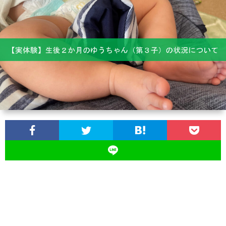
ス
ツ
イ
ン
ズ
の
育
児