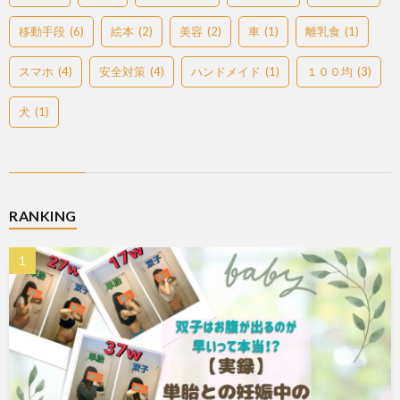
移動手段
(6)
絵本
(2)
美容
(2)
車
(1)
離乳食
(1)
スマホ
(4)
安全対策
(4)
ハンドメイド
(1)
１００均
(3)
犬
(1)
RANKING