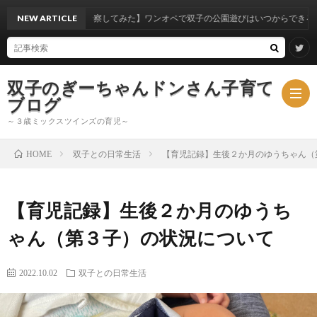
験から考察してみた】ワンオペで双子の公園遊びはいつからできるのか？
NEW ARTICLE
双子のぎーちゃんドンさん子育て
ブログ
～３歳ミックスツインズの育児～
双子との日常生活
【育児記録】生後２か月のゆうちゃん（
HOME
ブ
【育児記録】生後２か月のゆうち
ロ
ミ
ゃん（第３子）の状況について
グ
ッ
2022.10.02
双子との日常生活
ク