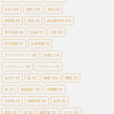
お金
(20)
節約
(14)
保活
(3)
保育園
(8)
英語
(3)
自治体申請
(14)
双子妊婦
(4)
妊娠
(5)
出産
(2)
帝王切開
(1)
出産準備
(3)
フリーマーケット
(4)
外遊び
(5)
ヘアアレンジ
(2)
ヘアカット
(3)
女の子
(2)
歯
(5)
健康
(16)
運動
(3)
本
(7)
家族旅行
(3)
幼稚園
(3)
小学校
(1)
移動手段
(6)
絵本
(2)
美容
(2)
車
(1)
離乳食
(1)
スマホ
(4)