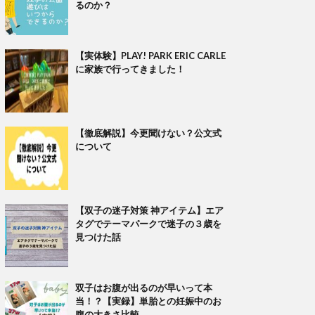
るのか？
【実体験】PLAY! PARK ERIC CARLE
に家族で行ってきました！
【徹底解説】今更聞けない？公文式
について
【双子の迷子対策 神アイテム】エア
タグでテーマパークで迷子の３歳を
見つけた話
双子はお腹が出るのが早いって本
当！？【実録】単胎との妊娠中のお
腹の大きさ比較