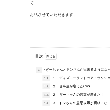
て、
お話させていただきます。
目次
<ぎーちゃんとドンさんが出来るようにな
1.
１ ディズニーランドのアトラクショ
1.1.
２ 食事量が増えた(;’∀’)
1.2.
２ ぎーちゃんの言葉が増えた！
1.3.
３ ドンさんの意思表示が明確になっ
1.4.