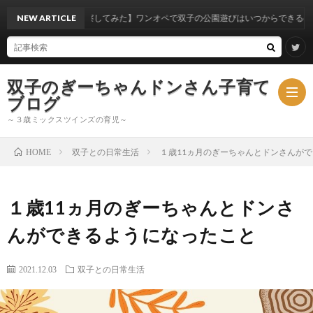
体験から考察してみた】ワンオペで双子の公園遊びはいつからできるのか？
NEW ARTICLE
双子のぎーちゃんドンさん子育て
ブログ
～３歳ミックスツインズの育児～
双子との日常生活
１歳11ヵ月のぎーちゃんとドンさんが
HOME
ブ
１歳11ヵ月のぎーちゃんとドンさ
ロ
ミ
んができるようになったこと
グ
ッ
2021.12.03
双子との日常生活
ク