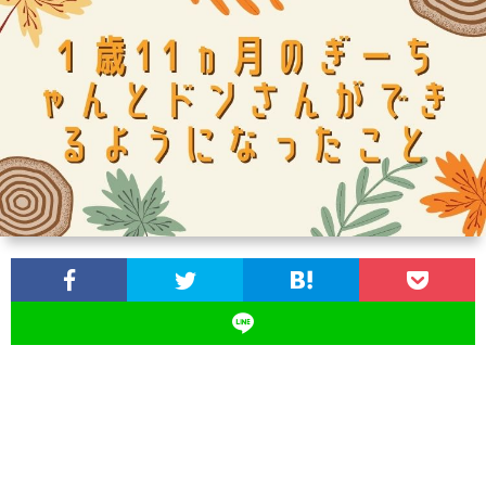
ス
ツ
イ
ン
ズ
の
育
児