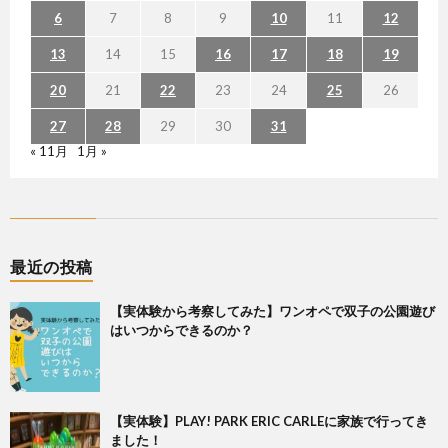
6
7
8
9
10
11
12
13
14
15
16
17
18
19
20
21
22
23
24
25
26
27
28
29
30
31
« 11月
1月 »
最近の投稿
【実体験から考察してみた】ワンオペで双子の公園遊び
はいつからできるのか？
【実体験】PLAY! PARK ERIC CARLEに家族で行ってき
ました！