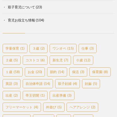
双子育児について
(23)
育児お役立ち情報
(104)
学童保育
(1)
３歳
(2)
ワンオペ
(15)
仕事
(3)
２歳
(5)
コストコ
(6)
新生児
(7)
０歳
(12)
１歳
(58)
お金
(20)
節約
(14)
保活
(3)
保育園
(8)
英語
(3)
自治体申請
(14)
双子妊婦
(4)
妊娠
(5)
出産
(2)
帝王切開
(1)
出産準備
(3)
フリーマーケット
(4)
外遊び
(5)
ヘアアレンジ
(2)