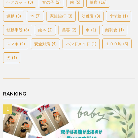
ヘアカット
(3)
女の子
(2)
歯
(5)
健康
(16)
運動
(3)
本
(7)
家族旅行
(3)
幼稚園
(3)
小学校
(1)
移動手段
(6)
絵本
(2)
美容
(2)
車
(1)
離乳食
(1)
スマホ
(4)
安全対策
(4)
ハンドメイド
(1)
１００均
(3)
犬
(1)
RANKING