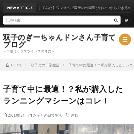
験から考察してみた】ワンオペで双子の公園遊びはいつからできるのか？
NEW ARTICLE
双子のぎーちゃんドンさん子育て
ブログ
～３歳ミックスツインズの育児～
双子との日常生活
子育て中に最適！？私が購入したランニ
HOME
ブ
子育て中に最適！？私が購入した
ロ
ミ
ランニングマシーンはコレ！
グ
ッ
2021.08.24
双子との日常生活
運動
ク