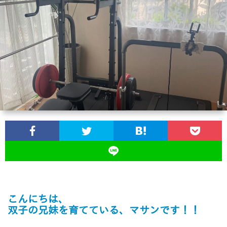
ス
ツ
イ
ン
ズ
の
育
児