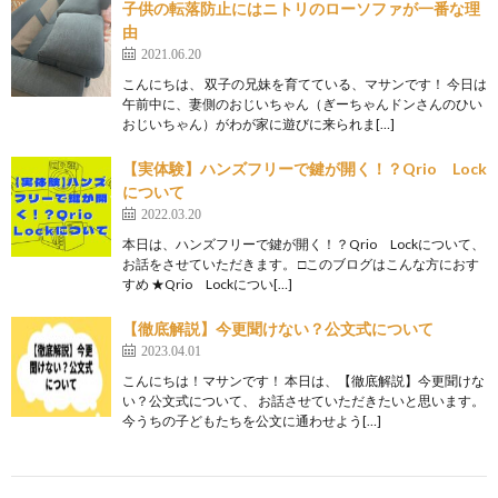
子供の転落防止にはニトリのローソファが一番な理
由
2021.06.20
こんにちは、 双子の兄妹を育てている、マサンです！ 今日は
午前中に、妻側のおじいちゃん（ぎーちゃんドンさんのひい
おじいちゃん）がわが家に遊びに来られま[…]
【実体験】ハンズフリーで鍵が開く！？Qrio Lock
について
2022.03.20
本日は、ハンズフリーで鍵が開く！？Qrio Lockについて、
お話をさせていただきます。 □このブログはこんな方におす
すめ ★Qrio Lockについ[…]
【徹底解説】今更聞けない？公文式について
2023.04.01
こんにちは！マサンです！ 本日は、【徹底解説】今更聞けな
い？公文式について、 お話させていただきたいと思います。
今うちの子どもたちを公文に通わせよう[…]