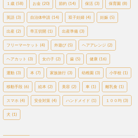
１歳
(58)
お金
(20)
節約
(14)
保活
(3)
保育園
(8)
英語
(3)
自治体申請
(14)
双子妊婦
(4)
妊娠
(5)
出産
(2)
帝王切開
(1)
出産準備
(3)
フリーマーケット
(4)
外遊び
(5)
ヘアアレンジ
(2)
ヘアカット
(3)
女の子
(2)
歯
(5)
健康
(16)
運動
(3)
本
(7)
家族旅行
(3)
幼稚園
(3)
小学校
(1)
移動手段
(6)
絵本
(2)
美容
(2)
車
(1)
離乳食
(1)
スマホ
(4)
安全対策
(4)
ハンドメイド
(1)
１００均
(3)
犬
(1)