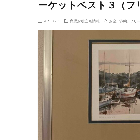
ーケットベスト３（フ
2021.06.05
育児お役立ち情報
お金
,
節約
,
フリ