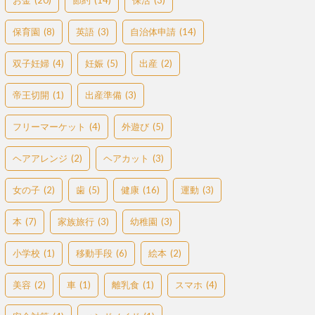
お金
(20)
節約
(14)
保活
(3)
保育園
(8)
英語
(3)
自治体申請
(14)
双子妊婦
(4)
妊娠
(5)
出産
(2)
帝王切開
(1)
出産準備
(3)
フリーマーケット
(4)
外遊び
(5)
ヘアアレンジ
(2)
ヘアカット
(3)
女の子
(2)
歯
(5)
健康
(16)
運動
(3)
本
(7)
家族旅行
(3)
幼稚園
(3)
小学校
(1)
移動手段
(6)
絵本
(2)
美容
(2)
車
(1)
離乳食
(1)
スマホ
(4)