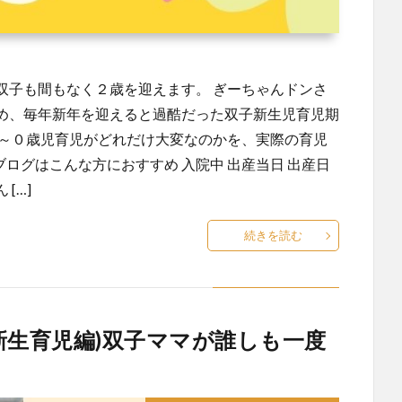
双子も間もなく２歳を迎えます。 ぎーちゃんドンさ
め、毎年新年を迎えると過酷だった双子新生児育児期
児～０歳児育児がどれだけ大変なのかを、実際の育児
ログはこんな方におすすめ 入院中 出産当日 出産日
[…]
続きを読む
新生育児編)双子ママが誰しも一度