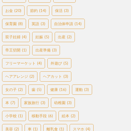
お金
(20)
節約
(14)
保活
(3)
保育園
(8)
英語
(3)
自治体申請
(14)
双子妊婦
(4)
妊娠
(5)
出産
(2)
帝王切開
(1)
出産準備
(3)
フリーマーケット
(4)
外遊び
(5)
ヘアアレンジ
(2)
ヘアカット
(3)
女の子
(2)
歯
(5)
健康
(16)
運動
(3)
本
(7)
家族旅行
(3)
幼稚園
(3)
小学校
(1)
移動手段
(6)
絵本
(2)
美容
(2)
車
(1)
離乳食
(1)
スマホ
(4)