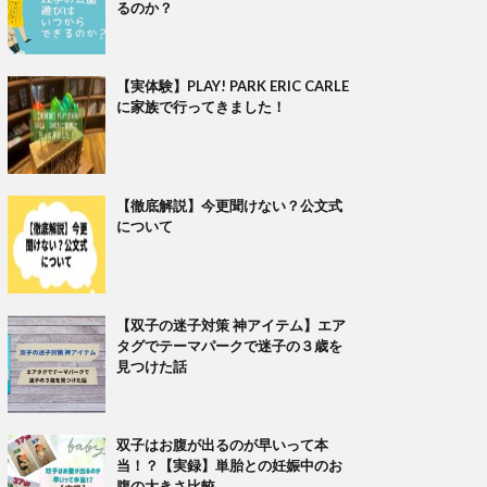
るのか？
【実体験】PLAY! PARK ERIC CARLE
に家族で行ってきました！
【徹底解説】今更聞けない？公文式
について
【双子の迷子対策 神アイテム】エア
タグでテーマパークで迷子の３歳を
見つけた話
双子はお腹が出るのが早いって本
当！？【実録】単胎との妊娠中のお
腹の大きさ比較