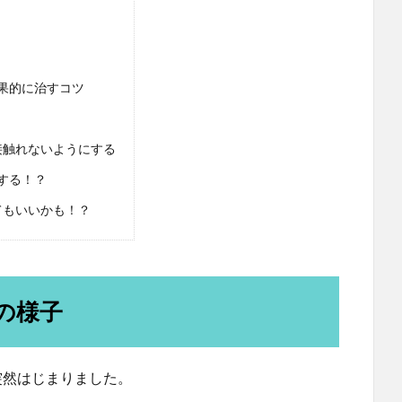
果的に治すコツ
接触れないようにする
する！？
てもいいかも！？
の様子
突然はじまりました。