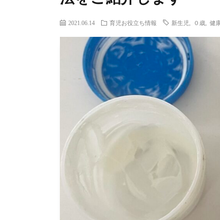
2021.06.14
育児お役立ち情報
新生児
,
０歳
,
健