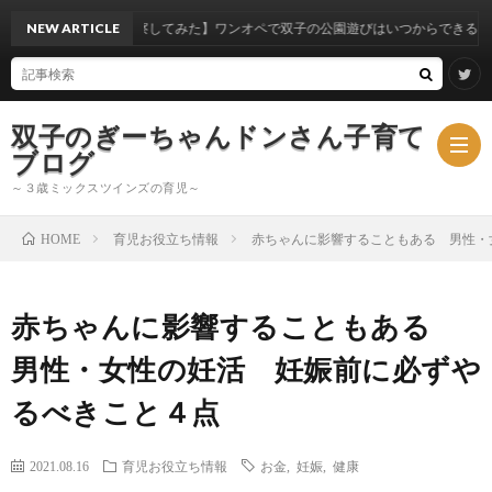
実体験から考察してみた】ワンオペで双子の公園遊びはいつからできるのか？
NEW ARTICLE
双子のぎーちゃんドンさん子育て
ブログ
～３歳ミックスツインズの育児～
育児お役立ち情報
赤ちゃんに影響することもある 男性・
HOME
ブ
赤ちゃんに影響することもある
ロ
ミ
男性・女性の妊活 妊娠前に必ずや
グ
ッ
るべきこと４点
ク
2021.08.16
育児お役立ち情報
お金
,
妊娠
,
健康