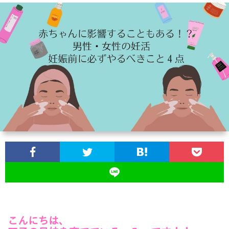
ス
ツ
イ
ン
ズ
の
育
児