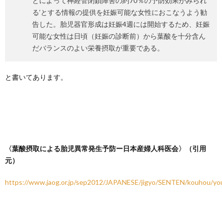
とによって神経管閉鎖障害の約70％の予防効果がみられ
る’とする情報の提供を妊娠可能な女性におこなうよう勧
告した。胎児器官形成は妊娠4週には開始するため、妊娠
可能な女性は日頃（妊娠の診断前）から葉酸を十分含ん
だバランスのよい栄養摂取が重要である。
と書いてあります。
〈葉酸摂取による胎児異常発生予防ー日本産婦人科医会〉（引用
元）
https://www.jaog.or.jp/sep2012/JAPANESE/jigyo/SENTEN/kouhou/yo