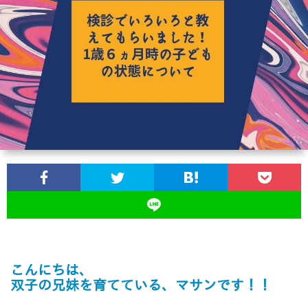
ス
ツ
イ
ン
ズ
の
育
児