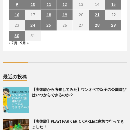
9
10
11
12
13
14
15
16
17
18
19
20
21
22
23
24
25
26
27
28
29
30
31
« 7月
9月 »
最近の投稿
【実体験から考察してみた】ワンオペで双子の公園遊び
はいつからできるのか？
【実体験】PLAY! PARK ERIC CARLEに家族で行ってき
ました！