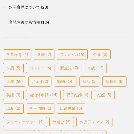
双子育児について
(23)
育児お役立ち情報
(104)
学童保育
(1)
３歳
(2)
ワンオペ
(15)
仕事
(3)
２歳
(5)
コストコ
(6)
新生児
(7)
０歳
(12)
１歳
(58)
お金
(20)
節約
(14)
保活
(3)
保育園
(8)
英語
(3)
自治体申請
(14)
双子妊婦
(4)
妊娠
(5)
出産
(2)
帝王切開
(1)
出産準備
(3)
フリーマーケット
(4)
外遊び
(5)
ヘアアレンジ
(2)