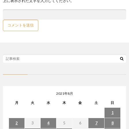
上に表示された文字を入力してください。
2021年8月
月
火
水
木
金
土
日
1
2
3
4
5
6
7
8