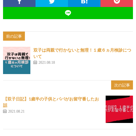
前の記事
双子は両親で行かないと無理！１歳６ヵ月検診につ
いて
2021.08.18
次の記事
【双子日記】1歳半の子供とパパがお留守番したお
話
2021.08.21