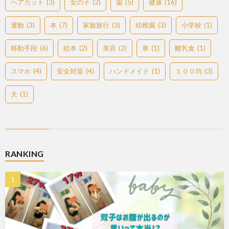
ヘアカット
(3)
女の子
(2)
歯
(5)
健康
(16)
運動
(3)
本
(7)
家族旅行
(3)
幼稚園
(3)
小学校
(1)
移動手段
(6)
絵本
(2)
美容
(2)
車
(1)
離乳食
(1)
スマホ
(4)
安全対策
(4)
ハンドメイド
(1)
１００均
(3)
犬
(1)
RANKING