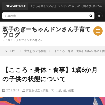
【実体験から考察してみた】ワンオペで双子の公園遊びはいつからできるのか？
NEW ARTICLE
双子のぎーちゃんドンさん子育て
ブログ
～３歳ミックスツインズの育児～
育児お役立ち情報
【こころ・身体・食事】1歳6か月の子
HOME
ブ
【こころ・身体・食事】1歳6か月
ロ
ミ
の子供の状態について
グ
ッ
2021.08.19
育児お役立ち情報
１歳
,
歯
,
健康
ク