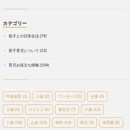
カテゴリー
双子との日常生活
(79)
双子育児について
(23)
育児お役立ち情報
(104)
学童保育
(1)
３歳
(2)
ワンオペ
(15)
仕事
(3)
２歳
(5)
コストコ
(6)
新生児
(7)
０歳
(12)
１歳
(58)
お金
(20)
節約
(14)
保活
(3)
保育園
(8)