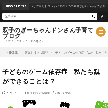
【実体験から考察してみた】ワンオペで双子の公園遊びはいつからできるのか？
NEW ARTICLE
双子のぎーちゃんドンさん子育て
ブログ
～３歳ミックスツインズの育児～
育児お役立ち情報
子どものゲーム依存症 私たち親ができ
HOME
ブ
子どものゲーム依存症 私たち親
ロ
ミ
ができることは？
グ
ッ
2021.07.27
育児お役立ち情報
本
,
スマホ
ク