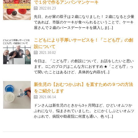
で１分で作るアンパンマンケーキ
2022.01.23
先日、わが家の双子は２歳になりました！ ２歳になると少量
であれば、市販のケーキが食べられるということで、ケーキ
屋さんで２歳のバースデーケーキを購入しま[…]
こどもにより手厚いサービスを！「こども庁」の創
設について
2021.10.02
今日は、「こども庁」の創設について、お話をしたいと思い
ます。 □このブログはこんな方におすすめ ★「こども庁」っ
て聞いたことはあるけど、具体的な内容が[…]
新生児の【おむつかぶれ】を直すための９つの方法
をご紹介します
2021.06.14
ドンさんは新生児のときから3ヶ月間ほど、ひどいオムツか
ぶれになり、悩まされていました。 とにかくしぶといオムツ
かぶれで、病院や助産院に何度も通い、色々[…]