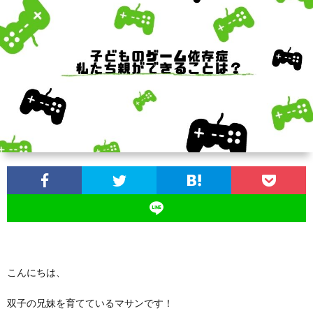
ス
ツ
イ
ン
ズ
の
育
児
こんにちは、
双子の兄妹を育てているマサンです！