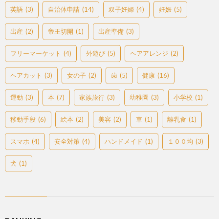
英語
(3)
自治体申請
(14)
双子妊婦
(4)
妊娠
(5)
出産
(2)
帝王切開
(1)
出産準備
(3)
フリーマーケット
(4)
外遊び
(5)
ヘアアレンジ
(2)
ヘアカット
(3)
女の子
(2)
歯
(5)
健康
(16)
運動
(3)
本
(7)
家族旅行
(3)
幼稚園
(3)
小学校
(1)
移動手段
(6)
絵本
(2)
美容
(2)
車
(1)
離乳食
(1)
スマホ
(4)
安全対策
(4)
ハンドメイド
(1)
１００均
(3)
犬
(1)