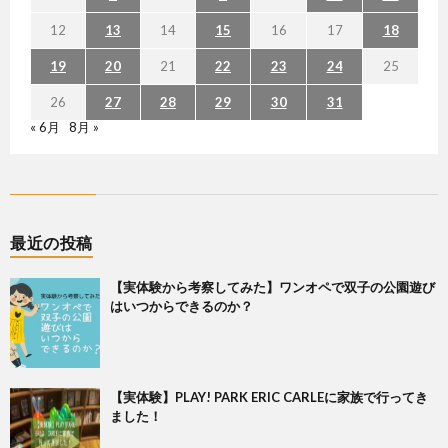
12
13
14
15
16
17
18
19
20
21
22
23
24
25
26
27
28
29
30
31
« 6月
8月 »
最近の投稿
【実体験から考察してみた】ワンオペで双子の公園遊び
はいつからできるのか？
【実体験】PLAY! PARK ERIC CARLEに家族で行ってき
ました！