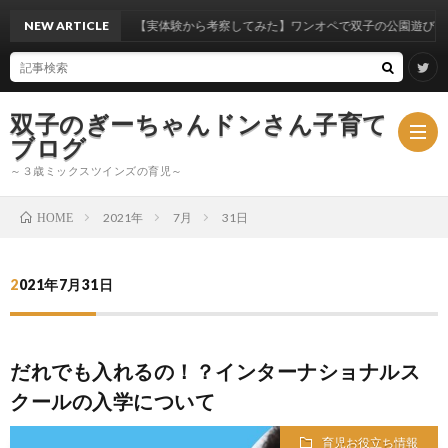
NEW ARTICLE
【実体験から考察してみた】ワンオペで双子の公園遊びはいつから
双子のぎーちゃんドンさん子育て
ブログ
～３歳ミックスツインズの育児～
2021年
7月
31日
HOME
ブ
2021年7月31日
ロ
ミ
グ
ッ
だれでも入れるの！？インターナショナルス
クールの入学について
ク
育児お役立ち情報