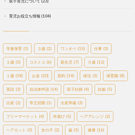
双子育児について
(23)
育児お役立ち情報
(104)
学童保育
(1)
３歳
(2)
ワンオペ
(15)
仕事
(3)
２歳
(5)
コストコ
(6)
新生児
(7)
０歳
(12)
１歳
(58)
お金
(20)
節約
(14)
保活
(3)
保育園
(8)
英語
(3)
自治体申請
(14)
双子妊婦
(4)
妊娠
(5)
出産
(2)
帝王切開
(1)
出産準備
(3)
フリーマーケット
(4)
外遊び
(5)
ヘアアレンジ
(2)
ヘアカット
(3)
女の子
(2)
歯
(5)
健康
(16)