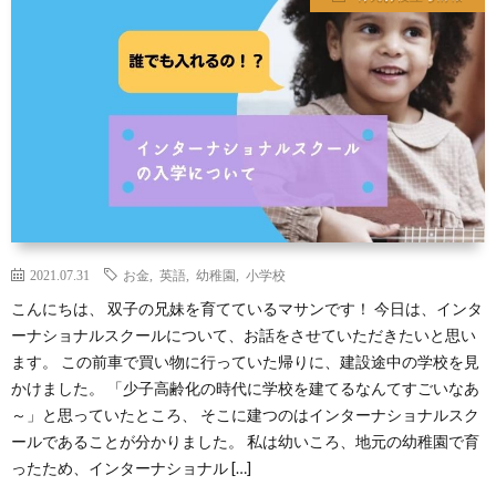
ス
ツ
イ
ン
ズ
2021.07.31
お金
,
英語
,
幼稚園
,
小学校
こんにちは、 双子の兄妹を育てているマサンです！ 今日は、インタ
の
ーナショナルスクールについて、お話をさせていただきたいと思い
ます。 この前車で買い物に行っていた帰りに、建設途中の学校を見
育
かけました。 「少子高齢化の時代に学校を建てるなんてすごいなあ
～」と思っていたところ、 そこに建つのはインターナショナルスク
児
ールであることが分かりました。 私は幼いころ、地元の幼稚園で育
ったため、インターナショナル […]