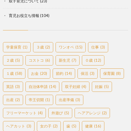
双子育児について
(23)
育児お役立ち情報
(104)
学童保育
(1)
３歳
(2)
ワンオペ
(15)
仕事
(3)
２歳
(5)
コストコ
(6)
新生児
(7)
０歳
(12)
１歳
(58)
お金
(20)
節約
(14)
保活
(3)
保育園
(8)
英語
(3)
自治体申請
(14)
双子妊婦
(4)
妊娠
(5)
出産
(2)
帝王切開
(1)
出産準備
(3)
フリーマーケット
(4)
外遊び
(5)
ヘアアレンジ
(2)
ヘアカット
(3)
女の子
(2)
歯
(5)
健康
(16)