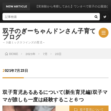
NEW ARTICLE
【実体験から考察してみた】ワンオペで双子の公園遊びはいつか
双子のぎーちゃんドンさん子育て
ブログ
～３歳ミックスツインズの育児～
2021年
7月
23日
HOME
ブ
2021年7月23日
ロ
ミ
グ
ッ
双子育児あるあるについて(新生育児編)双子マ
マが誰しも一度は経験すること６つ
ク
双子育児について