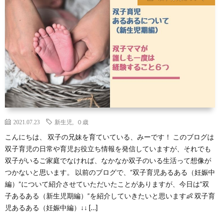
ス
ツ
イ
ン
ズ
2021.07.23
新生児
,
０歳
こんにちは、 双子の兄妹を育ていている、みーです！ このブログは
の
双子育児の日常や育児お役立ち情報を発信していますが、それでも
双子がいるご家庭でなければ、なかなか双子のいる生活って想像が
育
つかないと思います。 以前のブログで、”双子育児あるある（妊娠中
編）”について紹介させていただいたことがありますが、今日は”双
児
子あるある（新生児期編）”を紹介していきたいと思います👶 双子育
児あるある（妊娠中編）↓↓ […]