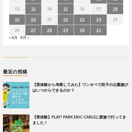
12
13
14
15
16
17
18
19
20
21
22
23
24
25
26
27
28
29
30
31
« 6月
8月 »
最近の投稿
【実体験から考察してみた】ワンオペで双子の公園遊び
はいつからできるのか？
【実体験】PLAY! PARK ERIC CARLEに家族で行ってき
ました！