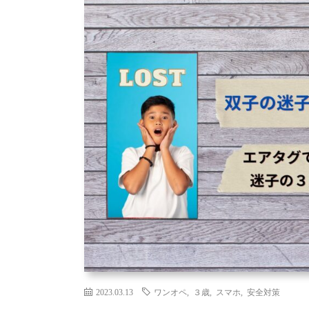
2023.03.13
ワンオペ
,
３歳
,
スマホ
,
安全対策