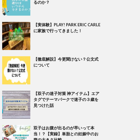
るのか？
【実体験】PLAY! PARK ERIC CARLE
に家族で行ってきました！
【徹底解説】今更聞けない？公文式
について
【双子の迷子対策 神アイテム】エア
タグでテーマパークで迷子の３歳を
見つけた話
双子はお腹が出るのが早いって本
当！？【実録】単胎との妊娠中のお
腹の大きさ比較