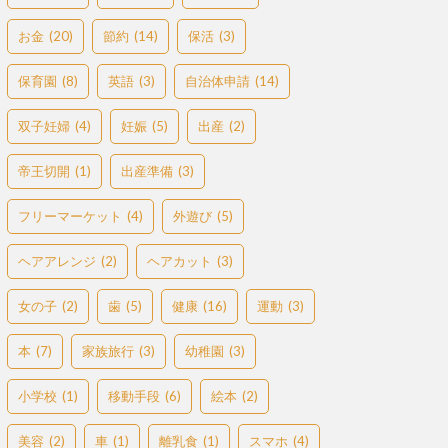
お金
(20)
節約
(14)
保活
(3)
保育園
(8)
英語
(3)
自治体申請
(14)
双子妊婦
(4)
妊娠
(5)
出産
(2)
帝王切開
(1)
出産準備
(3)
フリーマーケット
(4)
外遊び
(5)
ヘアアレンジ
(2)
ヘアカット
(3)
女の子
(2)
歯
(5)
健康
(16)
運動
(3)
本
(7)
家族旅行
(3)
幼稚園
(3)
小学校
(1)
移動手段
(6)
絵本
(2)
美容
(2)
車
(1)
離乳食
(1)
スマホ
(4)