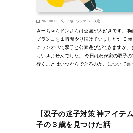
2023.06.12
２歳
,
ワンオペ
,
３歳
ぎーちゃんドンさんは公園が大好きです。 
ブランコを１時間やり続けていました💦 ３歳
にワンオペで双子と公園遊びができますが、
もいきませんでした。 今日はわが家の双子
行くことはいつからできるのか、について書きた
【双子の迷子対策 神アイテ
子の３歳を見つけた話