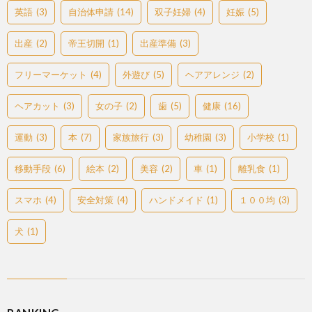
英語
(3)
自治体申請
(14)
双子妊婦
(4)
妊娠
(5)
出産
(2)
帝王切開
(1)
出産準備
(3)
フリーマーケット
(4)
外遊び
(5)
ヘアアレンジ
(2)
ヘアカット
(3)
女の子
(2)
歯
(5)
健康
(16)
運動
(3)
本
(7)
家族旅行
(3)
幼稚園
(3)
小学校
(1)
移動手段
(6)
絵本
(2)
美容
(2)
車
(1)
離乳食
(1)
スマホ
(4)
安全対策
(4)
ハンドメイド
(1)
１００均
(3)
犬
(1)