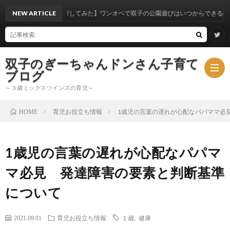
実体験から考察してみた】ワンオペで双子の公園遊びはいつからできるのか？
NEW ARTICLE
双子のぎーちゃんドンさん子育て
ブログ
～３歳ミックスツインズの育児～
育児お役立ち情報
1歳児の言葉の遅れが心配なパパママ必
HOME
ブ
1歳児の言葉の遅れが心配なパパマ
ロ
ミ
マ必見 発達障害の要素と判断基準
グ
ッ
について
ク
2021.09.01
育児お役立ち情報
１歳
,
健康