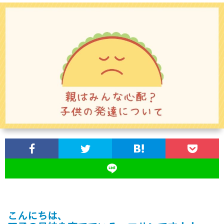
ス
ツ
イ
ン
ズ
の
育
児