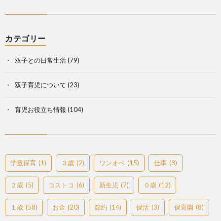
カテゴリー
双子との日常生活
(79)
双子育児について
(23)
育児お役立ち情報
(104)
学童保育
(1)
３歳
(2)
ワンオペ
(15)
仕事
(3)
２歳
(5)
コストコ
(6)
新生児
(7)
０歳
(12)
１歳
(58)
お金
(20)
節約
(14)
保活
(3)
保育園
(8)