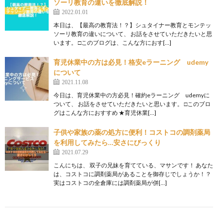
ソーリ教育の違いを徹底解説！
2022.01.01
本日は、【最高の教育法！？】シュタイナー教育とモンテッ
ソーリ教育の違いについて、 お話をさせていただきたいと思
います。 □このブログは、こんな方におす[…]
育児休業中の方は必見！格安eラーニング udemy
について
2021.11.08
今日は、育児休業中の方必見！確約eラーニング udemyに
ついて、 お話をさせていただきたいと思います。 □このブロ
グはこんな方におすすめ ★育児休業[…]
子供や家族の薬の処方に便利！コストコの調剤薬局
を利用してみたら…安さにびっくり
2021.07.29
こんにちは、 双子の兄妹を育てている、マサンです！ あなた
は、コストコに調剤薬局があることを御存じでしょうか！？
実はコストコの全倉庫には調剤薬局が併[…]