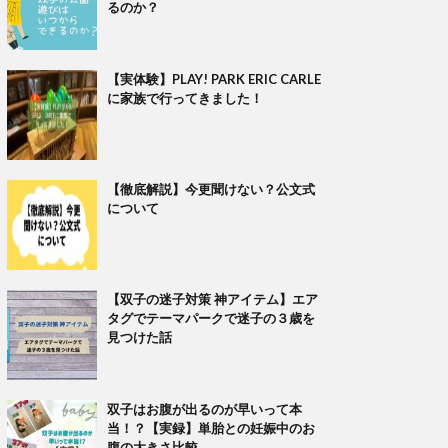
るのか？
【実体験】PLAY! PARK ERIC CARLE
に家族で行ってきました！
【徹底解説】今更聞けない？公文式
について
【双子の迷子対策 神アイテム】エア
タグでテーマパークで迷子の３歳を
見つけた話
双子はお腹が出るのが早いって本
当！？【実録】単胎との妊娠中のお
腹の大きさ比較