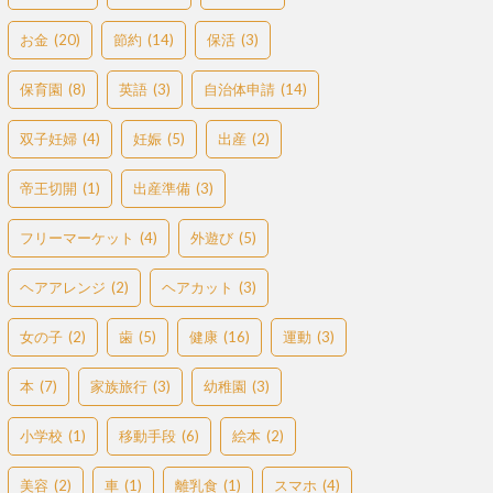
お金
(20)
節約
(14)
保活
(3)
保育園
(8)
英語
(3)
自治体申請
(14)
双子妊婦
(4)
妊娠
(5)
出産
(2)
帝王切開
(1)
出産準備
(3)
フリーマーケット
(4)
外遊び
(5)
ヘアアレンジ
(2)
ヘアカット
(3)
女の子
(2)
歯
(5)
健康
(16)
運動
(3)
本
(7)
家族旅行
(3)
幼稚園
(3)
小学校
(1)
移動手段
(6)
絵本
(2)
美容
(2)
車
(1)
離乳食
(1)
スマホ
(4)