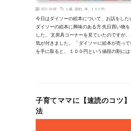
2021.10.08
１歳
,
節約
,
本
,
１００均
今日はダイソーの絵本について、お話をしたい
ダイソーの絵本に興味のある方 先日買い物
した。 文房具コーナーを見ていたのですが
気が付きました。 「ダイソーに絵本が売っ
を手に取ると、 １００円という値段の割にはと 
子育てママに【速読のコツ】
法