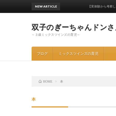
NEW ARTICLE
【実体験から考察してみた】ワン
双子のぎーちゃんドンさ
～３歳ミックスツインズの育児～
ブログ
ミックスツインズの育児
本
HOME
本