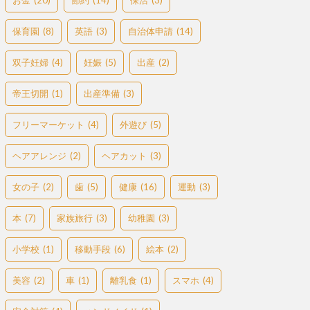
お金
(20)
節約
(14)
保活
(3)
保育園
(8)
英語
(3)
自治体申請
(14)
双子妊婦
(4)
妊娠
(5)
出産
(2)
帝王切開
(1)
出産準備
(3)
フリーマーケット
(4)
外遊び
(5)
ヘアアレンジ
(2)
ヘアカット
(3)
女の子
(2)
歯
(5)
健康
(16)
運動
(3)
本
(7)
家族旅行
(3)
幼稚園
(3)
小学校
(1)
移動手段
(6)
絵本
(2)
美容
(2)
車
(1)
離乳食
(1)
スマホ
(4)