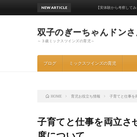
NEW ARTICLE
【実体験から考察してみた】ワンオ
双子のぎーちゃんドンさ
～３歳ミックスツインズの育児～
ブログ
ミックスツインズの育児
育児お役立ち情報
子育てと仕事を
HOME
子育てと仕事を両立さ
度について