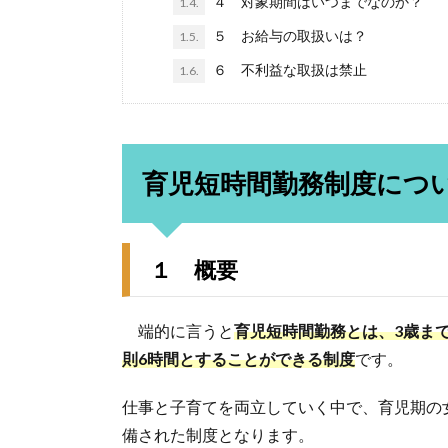
４ 対象期間はいつまでなのか？
1.4.
５ お給与の取扱いは？
1.5.
６ 不利益な取扱は禁止
1.6.
育児短時間勤務制度につ
１ 概要
端的に言うと
育児短時間勤務とは、3歳ま
則6時間とすることができる制度
です。
仕事と子育てを両立していく中で、育児期の
備された制度となります。