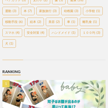
ヘアカット
(3)
女の子
(2)
歯
(5)
健康
(16)
運動
(3)
本
(7)
家族旅行
(3)
幼稚園
(3)
小学校
(1)
移動手段
(6)
絵本
(2)
美容
(2)
車
(1)
離乳食
(1)
スマホ
(4)
安全対策
(4)
ハンドメイド
(1)
１００均
(3)
犬
(1)
RANKING