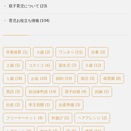
双子育児について
(23)
育児お役立ち情報
(104)
学童保育
(1)
３歳
(2)
ワンオペ
(15)
仕事
(3)
２歳
(5)
コストコ
(6)
新生児
(7)
０歳
(12)
１歳
(58)
お金
(20)
節約
(14)
保活
(3)
保育園
(8)
英語
(3)
自治体申請
(14)
双子妊婦
(4)
妊娠
(5)
出産
(2)
帝王切開
(1)
出産準備
(3)
フリーマーケット
(4)
外遊び
(5)
ヘアアレンジ
(2)