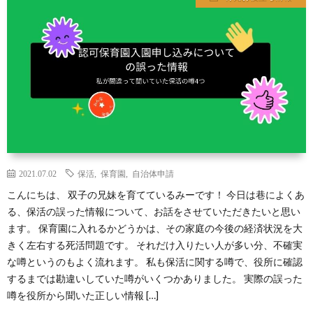
ス
ツ
イ
ン
ズ
2021.07.02
保活
,
保育園
,
自治体申請
こんにちは、 双子の兄妹を育てているみーです！ 今日は巷によくあ
の
る、保活の誤った情報について、お話をさせていただきたいと思い
ます。 保育園に入れるかどうかは、その家庭の今後の経済状況を大
育
きく左右する死活問題です。 それだけ入りたい人が多い分、不確実
な噂というのもよく流れます。 私も保活に関する噂で、役所に確認
児
するまでは勘違いしていた噂がいくつかありました。 実際の誤った
噂を役所から聞いた正しい情報 […]