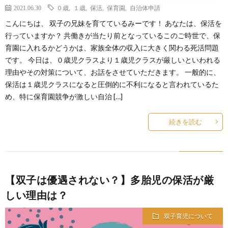
2021.06.30
０歳
,
１歳
,
保活
,
保育園
,
自治体申請
こんにちは、 双子の兄妹を育てているみーです！ あなたは、保活を
行っていますか？ 共働きが当たり前となっているこのご時世で、保
育園に入れるかどうかは、家族全体の収入に大きく関わる死活問題
です。 今日は、０歳児クラスより１歳児クラスが厳しいといわれる
理由やその対策について、お話をさせていただきます。 一般的に、
保活は１歳児クラスになると圧倒的に不利になると言われているた
め、特に保育園競争が激しい自治 […]
続きを読む
【双子は優遇されない？】多胎児の保活が厳
しい理由は？
双子育児について