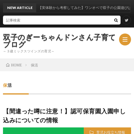
NEW ARTICLE
【実体験から考察してみた】ワンオペで双子の公園遊びはいつから
双子のぎーちゃんドンさん子育て
ブログ
～３歳ミックスツインズの育児～
保活
HOME
ブ
保活
ロ
ミ
グ
ッ
【間違った噂に注意！】認可保育園入園申し
込みについての情報
ク
育児お役立ち情報