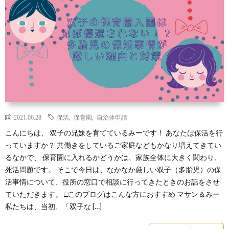
2021.06.28
保活
,
保育園
,
自治体申請
こんにちは、 双子の兄妹を育てているみーです！ あなたは保活を行
っていますか？ 共働きをしているご家庭などもかなり増えてきてい
るなかで、 保育園に入れるかどうかは、家族全体に大きく関わり、
死活問題です。 そこで今日は、なかなか厳しい双子（多胎児）の保
活事情について、役所の窓口で相談に行ってきたときのお話をさせ
ていただきます。 □このブログはこんな方におすすめ マサン＆みー
私たちは、当初、「双子な […]