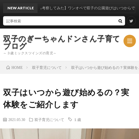
【実体験から考察してみた】ワンオペで双子の公園遊びはいつからできるのか？
NEW ARTICLE
双子のぎーちゃんドンさん子育て
ブログ
～３歳ミックスツインズの育児～
双子育児について
双子はいつから遊び始めるの？実体験を
HOME
ブ
双子はいつから遊び始めるの？実
ロ
ミ
体験をご紹介します
グ
ッ
2021.05.30
双子育児について
１歳
ク