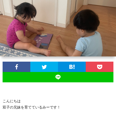
ス
ツ
イ
ン
ズ
の
育
児
こんにちは
双子の兄妹を育てているみーです！