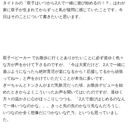
タイトルの「双子はいつから2人で一緒に遊び始めるの！？」はわが
家に双子が生まれてからずっと私が疑問に感じていたことです。今
日はそのことについて書きたいと思います。
双子ベビーカー でお散歩に行くとありがたいことに必ず道ゆく色々
な方が声をかけて下さるのですが、「今は大変だけど、2人で一緒に
遊ぶようになったら絶対育児が楽になるから！応援してるから頑張
ってね〜」と声をかけていただくことが本当に多いです。
ぎーちゃんとドンさんがまだ乳飲児だった頃、お散歩デビューを始
めたときからよくこういったお声を聞いてはいたのですが、道ゆく
方々の温かさに心がほっこりしつつも、「2人で遊びはじめるのなん
て一体いつなのかな。。。きっと先の先のかなり先なんだろうし、
いつなのか全く想像だにつかないな(°_°)」といつも思っていまし
た。