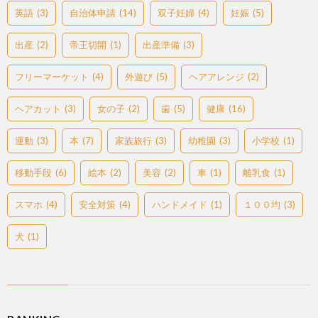
英語
(3)
自治体申請
(14)
双子妊婦
(4)
妊娠
(5)
出産
(2)
帝王切開
(1)
出産準備
(3)
フリーマーケット
(4)
外遊び
(5)
ヘアアレンジ
(2)
ヘアカット
(3)
女の子
(2)
歯
(5)
健康
(16)
運動
(3)
本
(7)
家族旅行
(3)
幼稚園
(3)
小学校
(1)
移動手段
(6)
絵本
(2)
美容
(2)
車
(1)
離乳食
(1)
スマホ
(4)
安全対策
(4)
ハンドメイド
(1)
１００均
(3)
犬
(1)