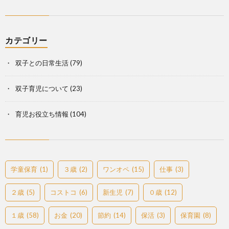
カテゴリー
双子との日常生活
(79)
双子育児について
(23)
育児お役立ち情報
(104)
学童保育
(1)
３歳
(2)
ワンオペ
(15)
仕事
(3)
２歳
(5)
コストコ
(6)
新生児
(7)
０歳
(12)
１歳
(58)
お金
(20)
節約
(14)
保活
(3)
保育園
(8)