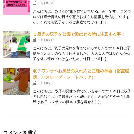
2021.07.28
こんにちは、 双子の兄妹を育ていている、みーです！ このブ
ログは双子育児の日常や育児お役立ち情報を発信しています
が、それでも双子がいるご家庭でなければ[…]
１歳児の双子を公園で遊ばせる時に注意する事！
2021.06.13
こんにちは、双子の兄妹を育てているマサンです！ 今日は子
供たちと近くの公園に行きました。 大人１人ではなかなか双
子を外へ連れていけないため、休日に公園[…]
双子ワンオペお風呂の入れ方と三種の神器（浴室暖
房・バスローブ・シートパック）
2021.06.07
こんにちは、 双子の兄妹を育てているみーです！ 今日は双子
のお風呂について書きたいと思います。 わが家の双子のお風
呂は 休日→マサンの担当（服を着せる[…]
コメントを書く