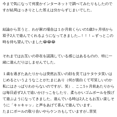
今まで気になって何度かインターネットで調べてみたりもしたので
すが結局はっきりとした答えは分からずじまいでした。
結論から言うと、わが家の場合は１か月前くらいの1歳3ヶ月頃から
双子2人で遊んでくれるようになってきました…！！！←ずっとこの
時を待ち望んでいました😂😂😂
それまではお互いの存在を認識している感じはあるものの、特に一
緒に遊んだりはしませんでした。
１歳を過ぎたあたりからは突然お互いの顔を見てはケタケタ笑いは
じめるというようなことがたまにあり（何が面白くて可笑しいのか
私にはさっぱりわからないのですが。笑）、ここ1ヶ月前あたりから
は毎日必ず2人で追いかけっこをしたり、柔らかいゴムボールを投げ
て遊ぶようになってきました。遊んでいる時は2人ともお互い楽しそ
うに「キャキャッ」と声をあげて喜んで遊んでいます。
たまにボールの取り合いやらケンカもしていますが…苦笑