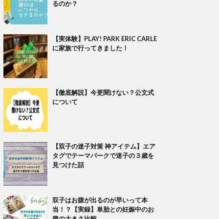
るのか？
【実体験】PLAY! PARK ERIC CARLE
に家族で行ってきました！
【徹底解説】今更聞けない？公文式
について
【双子の迷子対策 神アイテム】エア
タグでテーマパークで迷子の３歳を
見つけた話
双子はお腹が出るのが早いって本
当！？【実録】単胎との妊娠中のお
腹の大きさ比較