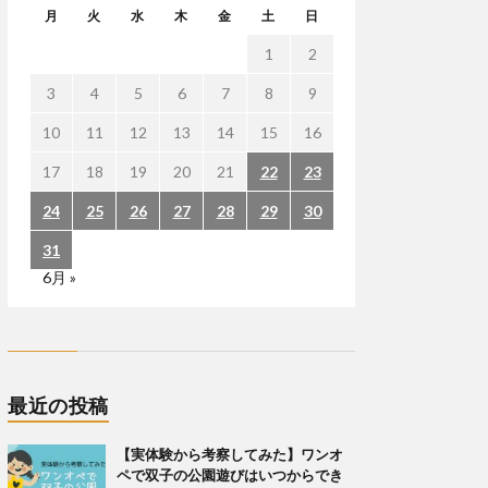
月
火
水
木
金
土
日
1
2
3
4
5
6
7
8
9
10
11
12
13
14
15
16
17
18
19
20
21
22
23
24
25
26
27
28
29
30
31
6月 »
最近の投稿
【実体験から考察してみた】ワンオ
ペで双子の公園遊びはいつからでき