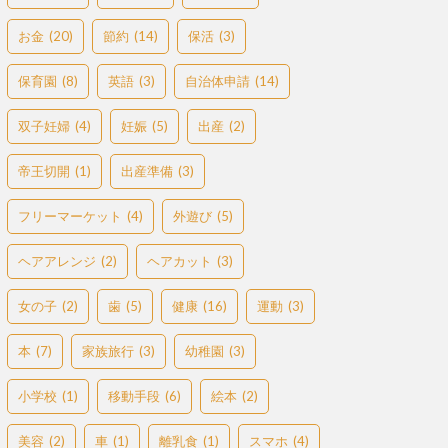
お金
(20)
節約
(14)
保活
(3)
保育園
(8)
英語
(3)
自治体申請
(14)
双子妊婦
(4)
妊娠
(5)
出産
(2)
帝王切開
(1)
出産準備
(3)
フリーマーケット
(4)
外遊び
(5)
ヘアアレンジ
(2)
ヘアカット
(3)
女の子
(2)
歯
(5)
健康
(16)
運動
(3)
本
(7)
家族旅行
(3)
幼稚園
(3)
小学校
(1)
移動手段
(6)
絵本
(2)
美容
(2)
車
(1)
離乳食
(1)
スマホ
(4)