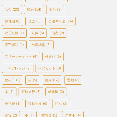
お金
(20)
節約
(14)
保活
(3)
保育園
(8)
英語
(3)
自治体申請
(14)
双子妊婦
(4)
妊娠
(5)
出産
(2)
帝王切開
(1)
出産準備
(3)
フリーマーケット
(4)
外遊び
(5)
ヘアアレンジ
(2)
ヘアカット
(3)
女の子
(2)
歯
(5)
健康
(16)
運動
(3)
本
(7)
家族旅行
(3)
幼稚園
(3)
小学校
(1)
移動手段
(6)
絵本
(2)
美容
(2)
車
(1)
離乳食
(1)
スマホ
(4)