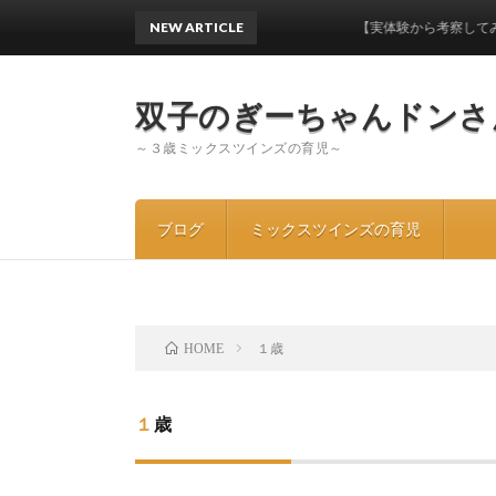
NEW ARTICLE
【実体験から考察してみた】ワンオペ
双子のぎーちゃんドンさ
～３歳ミックスツインズの育児～
ブログ
ミックスツインズの育児
１歳
HOME
１歳