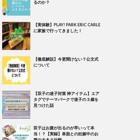
るのか？
【実体験】PLAY! PARK ERIC CARLE
に家族で行ってきました！
【徹底解説】今更聞けない？公文式
について
【双子の迷子対策 神アイテム】エア
タグでテーマパークで迷子の３歳を
見つけた話
双子はお腹が出るのが早いって本
当！？【実録】単胎との妊娠中のお
腹の大きさ比較