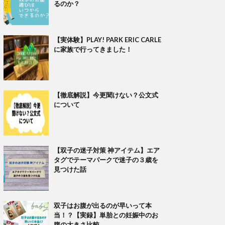
るのか？
【実体験】PLAY! PARK ERIC CARLE
に家族で行ってきました！
【徹底解説】今更聞けない？公文式
について
【双子の迷子対策 神アイテム】エア
タグでテーマパークで迷子の３歳を
見つけた話
双子はお腹が出るのが早いって本
当！？【実録】単胎との妊娠中のお
腹の大きさ比較