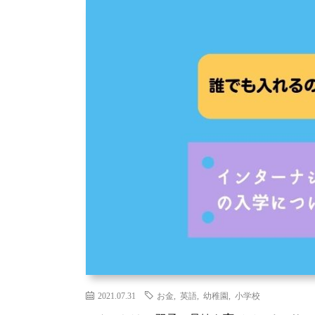
2021.07.31
お金
,
英語
,
幼稚園
,
小学校