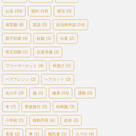
お金
(20)
節約
(14)
保活
(3)
保育園
(8)
英語
(3)
自治体申請
(14)
双子妊婦
(4)
妊娠
(5)
出産
(2)
帝王切開
(1)
出産準備
(3)
フリーマーケット
(4)
外遊び
(5)
ヘアアレンジ
(2)
ヘアカット
(3)
女の子
(2)
歯
(5)
健康
(16)
運動
(3)
本
(7)
家族旅行
(3)
幼稚園
(3)
小学校
(1)
移動手段
(6)
絵本
(2)
美容
(2)
車
(1)
離乳食
(1)
スマホ
(4)