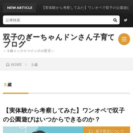
NEW ARTICLE
【実体験から考察してみた】ワンオペで双子の公園遊びはいつから
双子のぎーちゃんドンさん子育て
ブログ
～３歳ミックスツインズの育児～
３歳
HOME
ブ
３歳
ロ
ミ
グ
ッ
【実体験から考察してみた】ワンオペで双子
の公園遊びはいつからできるのか？
ク
双子育児について