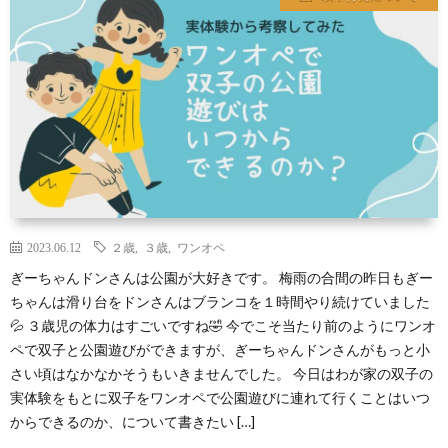
ス
ツ
イ
ン
ズ
2023.06.12
２歳
,
３歳
,
ワンオペ
ぎーちゃんドンさんは公園が大好きです。 梅雨の合間の昨日もぎー
の
ちゃんは滑り台をドンさんはブランコを１時間やり続けていました
💦 ３歳児の体力はすごいですね🤣 今でこそ当たり前のようにワンオ
育
ペで双子と公園遊びができますが、ぎーちゃんドンさんがもっと小
さい頃はなかなかそうもいきませんでした。 今日はわが家の双子の
児
実体験をもとに双子をワンオペで公園遊びに連れて行くことはいつ
からできるのか、について書きたい […]