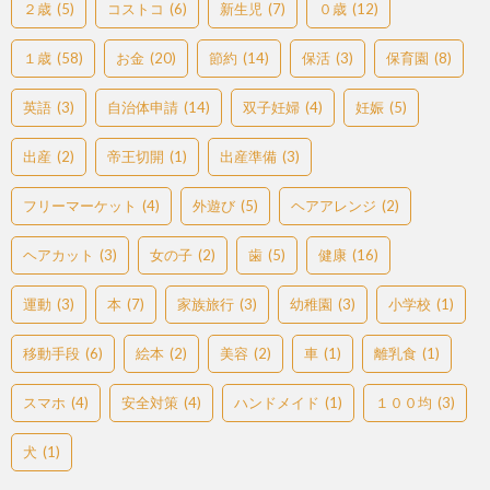
２歳
(5)
コストコ
(6)
新生児
(7)
０歳
(12)
１歳
(58)
お金
(20)
節約
(14)
保活
(3)
保育園
(8)
英語
(3)
自治体申請
(14)
双子妊婦
(4)
妊娠
(5)
出産
(2)
帝王切開
(1)
出産準備
(3)
フリーマーケット
(4)
外遊び
(5)
ヘアアレンジ
(2)
ヘアカット
(3)
女の子
(2)
歯
(5)
健康
(16)
運動
(3)
本
(7)
家族旅行
(3)
幼稚園
(3)
小学校
(1)
移動手段
(6)
絵本
(2)
美容
(2)
車
(1)
離乳食
(1)
スマホ
(4)
安全対策
(4)
ハンドメイド
(1)
１００均
(3)
犬
(1)