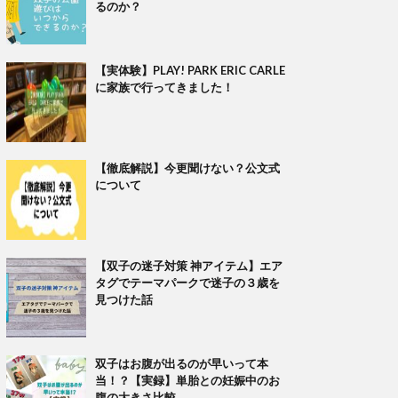
るのか？
【実体験】PLAY! PARK ERIC CARLE
に家族で行ってきました！
【徹底解説】今更聞けない？公文式
について
【双子の迷子対策 神アイテム】エア
タグでテーマパークで迷子の３歳を
見つけた話
双子はお腹が出るのが早いって本
当！？【実録】単胎との妊娠中のお
腹の大きさ比較