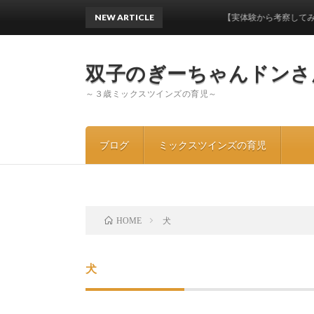
NEW ARTICLE
【実体験から考察してみた】ワン
双子のぎーちゃんドンさ
～３歳ミックスツインズの育児～
ブログ
ミックスツインズの育児
犬
HOME
犬