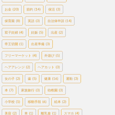
お金
(20)
節約
(14)
保活
(3)
保育園
(8)
英語
(3)
自治体申請
(14)
双子妊婦
(4)
妊娠
(5)
出産
(2)
帝王切開
(1)
出産準備
(3)
フリーマーケット
(4)
外遊び
(5)
ヘアアレンジ
(2)
ヘアカット
(3)
女の子
(2)
歯
(5)
健康
(16)
運動
(3)
本
(7)
家族旅行
(3)
幼稚園
(3)
小学校
(1)
移動手段
(6)
絵本
(2)
美容
(2)
車
(1)
離乳食
(1)
スマホ
(4)